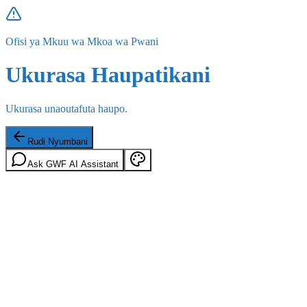
Ofisi ya Mkuu wa Mkoa wa Pwani
Ukurasa Haupatikani
Ukurasa unaoutafuta haupo.
Rudi Nyumbani
Ask GWF AI Assistant