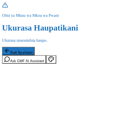
Ofisi ya Mkuu wa Mkoa wa Pwani
Ukurasa Haupatikani
Ukurasa unaoutafuta haupo.
Rudi Nyumbani
Ask GWF AI Assistant