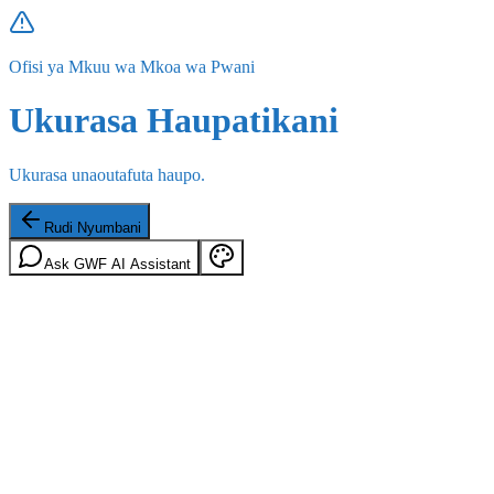
Ofisi ya Mkuu wa Mkoa wa Pwani
Ukurasa Haupatikani
Ukurasa unaoutafuta haupo.
Rudi Nyumbani
Ask GWF AI Assistant