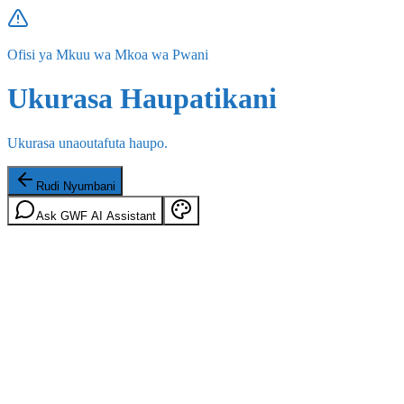
Ofisi ya Mkuu wa Mkoa wa Pwani
Ukurasa Haupatikani
Ukurasa unaoutafuta haupo.
Rudi Nyumbani
Ask GWF AI Assistant