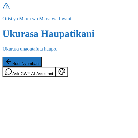
Ofisi ya Mkuu wa Mkoa wa Pwani
Ukurasa Haupatikani
Ukurasa unaoutafuta haupo.
Rudi Nyumbani
Ask GWF AI Assistant