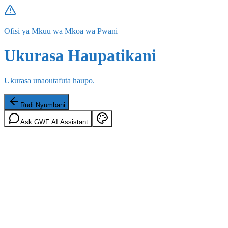
Ofisi ya Mkuu wa Mkoa wa Pwani
Ukurasa Haupatikani
Ukurasa unaoutafuta haupo.
Rudi Nyumbani
Ask GWF AI Assistant